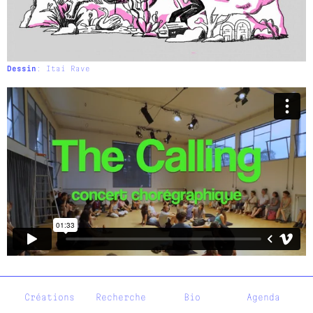
Dessin
: Itai Rave
Créations
Recherche
Bio
Agenda